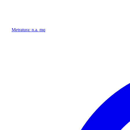
Metratura: n.a. mq