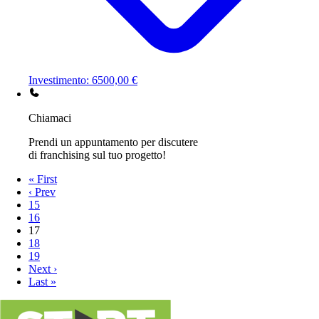
Investimento: 6500,00 €
Chiamaci
Prendi un appuntamento per discutere
di franchising sul tuo progetto!
« First
‹ Prev
15
16
17
18
19
Next ›
Last »