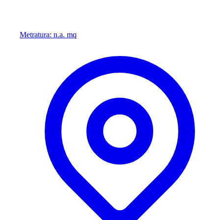
Metratura: n.a. mq