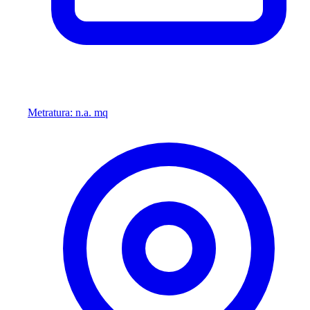
Metratura: n.a. mq