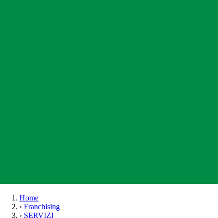
Home
›
Franchising
›
SERVIZI