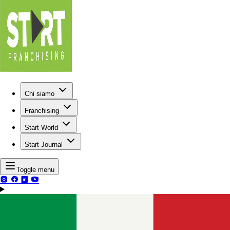
Chi siamo
Franchising
Start World
Start Journal
Toggle menu