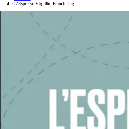
›
L’Espresso Virgillito Franchising