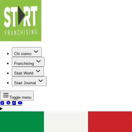
Chi siamo
Franchising
Start World
Start Journal
Toggle menu