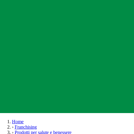
Home
›
Franchising
›
Prodotti per salute e benessere