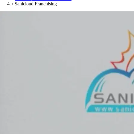
›
Sanicloud Franchising