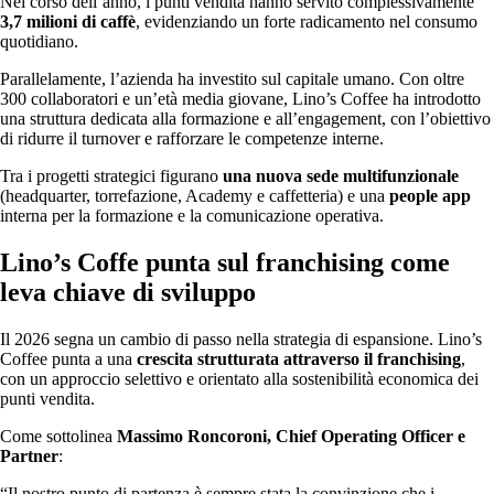
Nel corso dell’anno, i punti vendita hanno servito complessivamente
3,7 milioni di caffè
, evidenziando un forte radicamento nel consumo
quotidiano.
Parallelamente, l’azienda ha investito sul capitale umano. Con oltre
300 collaboratori e un’età media giovane, Lino’s Coffee ha introdotto
una struttura dedicata alla formazione e all’engagement, con l’obiettivo
di ridurre il turnover e rafforzare le competenze interne.
Tra i progetti strategici figurano
una nuova sede multifunzionale
(headquarter, torrefazione, Academy e caffetteria) e una
people app
interna per la formazione e la comunicazione operativa.
Lino’s Coffe punta sul franchising come
leva chiave di sviluppo
Il 2026 segna un cambio di passo nella strategia di espansione. Lino’s
Coffee punta a una
crescita strutturata attraverso il franchising
,
con un approccio selettivo e orientato alla sostenibilità economica dei
punti vendita.
Come sottolinea
Massimo Roncoroni, Chief Operating Officer e
Partner
:
“Il nostro punto di partenza è sempre stata la convinzione che i