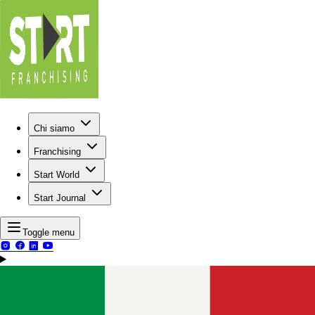
Chi siamo
Franchising
Start World
Start Journal
Toggle menu