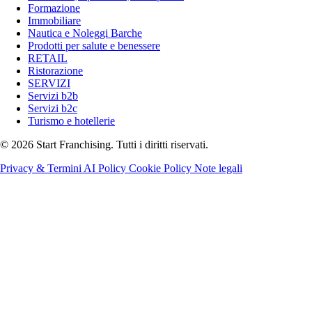
Formazione
Immobiliare
Nautica e Noleggi Barche
Prodotti per salute e benessere
RETAIL
Ristorazione
SERVIZI
Servizi b2b
Servizi b2c
Turismo e hotellerie
© 2026 Start Franchising. Tutti i diritti riservati.
Privacy & Termini
AI Policy
Cookie Policy
Note legali