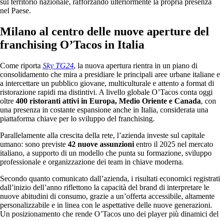
sul territorio nazionale, rafforzando ulteriormente la propria presenza
nel Paese.
Milano al centro delle nuove aperture del
franchising O’Tacos in Italia
Come riporta
Sky TG24
, la nuova apertura rientra in un piano di
consolidamento che mira a presidiare le principali aree urbane italiane e
a intercettare un pubblico giovane, multiculturale e attento a format di
ristorazione rapidi ma distintivi. A livello globale O’Tacos conta oggi
oltre
400 ristoranti attivi in Europa, Medio Oriente e Canada
, con
una presenza in costante espansione anche in Italia, considerata una
piattaforma chiave per lo sviluppo del franchising.
Parallelamente alla crescita della rete, l’azienda investe sul capitale
umano: sono previste
42 nuove assunzioni
entro il 2025 nel mercato
italiano, a supporto di un modello che punta su formazione, sviluppo
professionale e organizzazione dei team in chiave moderna.
Secondo quanto comunicato dall’azienda, i risultati economici registrati
dall’inizio dell’anno riflettono la capacità del brand di interpretare le
nuove abitudini di consumo, grazie a un’offerta accessibile, altamente
personalizzabile e in linea con le aspettative delle nuove generazioni.
Un posizionamento che rende O’Tacos uno dei player più dinamici del