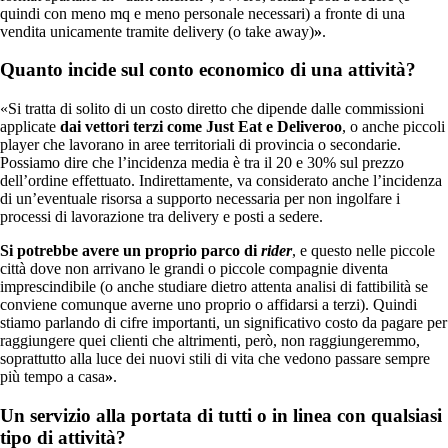
quindi con meno mq e meno personale necessari) a fronte di una
vendita unicamente tramite delivery (o take away)
»
.
Quanto incide sul conto economico di una attività?
«Si tratta di solito di un costo diretto che dipende dalle commissioni
applicate
dai vettori terzi come Just Eat e Deliveroo
, o anche piccoli
player che lavorano in aree territoriali di provincia o secondarie.
Possiamo dire che l’incidenza media è tra il 20 e 30% sul prezzo
dell’ordine effettuato. Indirettamente, va considerato anche l’incidenza
di un’eventuale risorsa a supporto necessaria per non ingolfare i
processi di lavorazione tra delivery e posti a sedere.
Si potrebbe avere un proprio parco di
rider
, e questo nelle piccole
città dove non arrivano le grandi o piccole compagnie diventa
imprescindibile (o anche studiare dietro attenta analisi di fattibilità se
conviene comunque averne uno proprio o affidarsi a terzi). Quindi
stiamo parlando di cifre importanti, un significativo costo da pagare per
raggiungere quei clienti che altrimenti, però, non raggiungeremmo,
soprattutto alla luce dei nuovi stili di vita che vedono passare sempre
più tempo a casa
»
.
Un servizio alla portata di tutti o in linea con qualsiasi
tipo di attività?