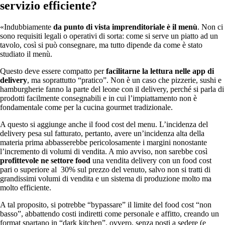
servizio efficiente?
«Indubbiamente
da punto di vista imprenditoriale è il menù
. Non ci
sono requisiti legali o operativi di sorta: come si serve un piatto ad un
tavolo, così si può consegnare, ma tutto dipende da come è stato
studiato il menù.
Questo deve essere compatto per
facilitarne la lettura nelle app di
delivery
, ma soprattutto “pratico”. Non è un caso che pizzerie, sushi e
hamburgherie fanno la parte del leone con il delivery, perché si parla di
prodotti facilmente consegnabili e in cui l’impiattamento non è
fondamentale come per la cucina gourmet tradizionale.
A questo si aggiunge anche il food cost del menu. L’incidenza del
delivery pesa sul fatturato, pertanto, avere un’incidenza alta della
materia prima abbasserebbe pericolosamente i margini nonostante
l’incremento di volumi di vendita. A mio avviso, non sarebbe così
profittevole ne settore food
una vendita delivery con un food cost
pari o superiore al 30% sul prezzo del venuto, salvo non si tratti di
grandissimi volumi di vendita e un sistema di produzione molto ma
molto efficiente.
A tal proposito, si potrebbe “bypassare” il limite del food cost “non
basso”, abbattendo costi indiretti come personale e affitto, creando un
format spartano in “dark kitchen”, ovvero, senza posti a sedere (e