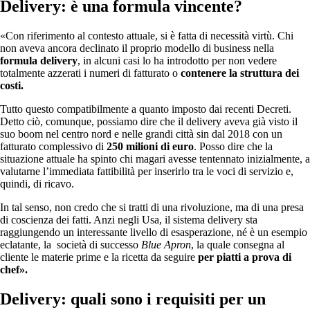
Delivery: è una formula vincente?
«Con riferimento al contesto attuale, si è fatta di necessità virtù. Chi
non aveva ancora declinato il proprio modello di business nella
formula delivery
, in alcuni casi lo ha introdotto per non vedere
totalmente azzerati i numeri di fatturato o
contenere la struttura dei
costi.
Tutto questo compatibilmente a quanto imposto dai recenti Decreti.
Detto ciò, comunque, possiamo dire che il delivery aveva già visto il
suo boom nel centro nord e nelle grandi città sin dal 2018 con un
fatturato complessivo di
250 milioni di euro
. Posso dire che la
situazione attuale ha spinto chi magari avesse tentennato inizialmente, a
valutarne l’immediata fattibilità per inserirlo tra le voci di servizio e,
quindi, di ricavo.
In tal senso, non credo che si tratti di una rivoluzione, ma di una presa
di coscienza dei fatti. Anzi negli Usa, il sistema delivery sta
raggiungendo un interessante livello di esasperazione, né è un esempio
eclatante, la società di successo
Blue Apron
, la quale consegna al
cliente le materie prime e la ricetta da seguire
per piatti a prova di
chef».
Delivery: quali sono i requisiti per un