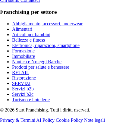
Chi siamo
Contattaci
Franchising per settore
Abbigliamento, accessori, underwear
Alimentari
Articoli per bambini
Bellezza e fitness
Elettronica, riparazioni, smartphone
Formazione
Immobiliare
Nautica e Noleggi Barche
Prodotti per salute e benessere
RETAIL
Ristorazione
SERVIZI
Servizi b2b
Servizi b2c
Turismo e hotellerie
© 2026 Start Franchising. Tutti i diritti riservati.
Privacy & Termini
AI Policy
Cookie Policy
Note legali