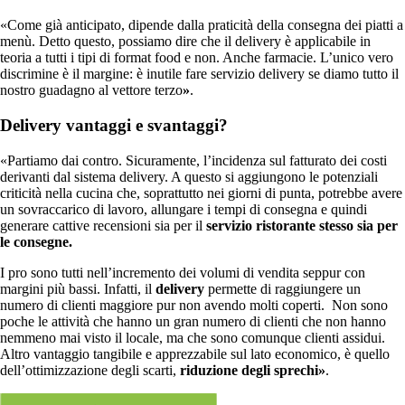
«Come già anticipato, dipende dalla praticità della consegna dei piatti a
menù. Detto questo, possiamo dire che il delivery è applicabile in
teoria a tutti i tipi di format food e non. Anche farmacie. L’unico vero
discrimine è il margine: è inutile fare servizio delivery se diamo tutto il
nostro guadagno al vettore terzo
»
.
Delivery vantaggi e svantaggi?
«Partiamo dai contro. Sicuramente, l’incidenza sul fatturato dei costi
derivanti dal sistema delivery. A questo si aggiungono le potenziali
criticità nella cucina che, soprattutto nei giorni di punta, potrebbe avere
un sovraccarico di lavoro, allungare i tempi di consegna e quindi
generare cattive recensioni sia per il
servizio ristorante stesso sia per
le consegne.
I pro sono tutti nell’incremento dei volumi di vendita seppur con
margini più bassi. Infatti, il
delivery
permette di raggiungere un
numero di clienti maggiore pur non avendo molti coperti. Non sono
poche le attività che hanno un gran numero di clienti che non hanno
nemmeno mai visto il locale, ma che sono comunque clienti assidui.
Altro vantaggio tangibile e apprezzabile sul lato economico, è quello
dell’ottimizzazione degli scarti,
riduzione degli
sprechi»
.