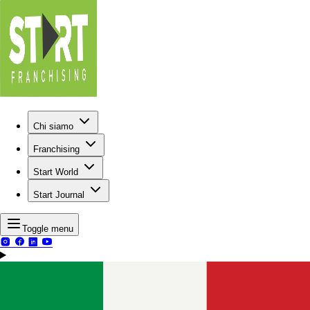
Chi siamo
Franchising
Start World
Start Journal
Toggle menu