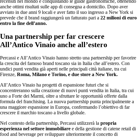
recensiti nel mondo e conquistando le guide gastronomiche, ottenendo
anche ottimi risultati sulle app di consegna a domicilio. Dopo aver
avviato in due anni 9 locali e aver fatto il suo ingresso a New York si
prevede che il brand raggiungerà un fatturato pari a
22 milioni di euro
entro la fine dell’anno.
Una partnership per far crescere
All’Antico Vinaio anche all’estero
Percassi e All’Antico Vinaio hanno stretto una partnership per favorire
la crescita del famoso brand toscano sia in Italia che all’estero. Con
undici punti vendita già aperti nelle principali città italiane, tra cui
Firenze,
Roma, Milano e Torino, e due store a New York.
All’Antico Vinaio ha progetti di espansione futuri che si
concentreranno sulla creazione di nuovi punti vendita in Italia, tra cui
uno a Forte dei Marmi, oltre a sfruttare le opportunità offerte dalla
formula del franchising. La nuova partnership punta principalmente a
una maggiore espansione in Europa, confermando l’obiettivo di far
crescere il marchio toscano a livello globale.
Nel contesto della partnership, Percassi utilizzerà la
propria
esperienza nel settore immobiliare
e della gestione di catene retail di
food and beverage per sviluppare ulteriormente il concetto di