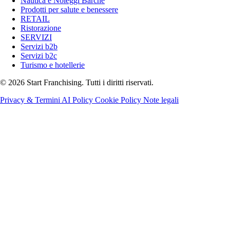
Nautica e Noleggi Barche
Prodotti per salute e benessere
RETAIL
Ristorazione
SERVIZI
Servizi b2b
Servizi b2c
Turismo e hotellerie
© 2026 Start Franchising. Tutti i diritti riservati.
Privacy & Termini
AI Policy
Cookie Policy
Note legali