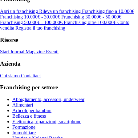
Apri un franchising
Rileva un franchising
Franchising fino a 10.000€
Franchising 10.000€ - 30.000€
Franchising 30.000€ - 50.000€
Franchising 50.000€ - 100.000€
Franchising oltre 100.000€
Conto
vendita
Registra il tuo franchising
Risorse
Start Journal
Magazine
Eventi
Azienda
Chi siamo
Contattaci
Franchising per settore
Abbigliamento, accessori, underwear
Alimentari
Articoli per bambini
Bellezza e fitness
Elettronica, riparazioni, smartphone
Formazione
Immobiliare