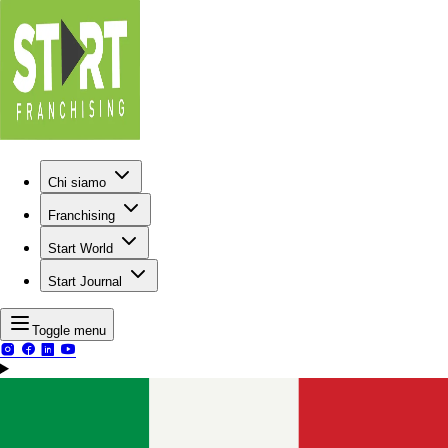
Chi siamo
Franchising
Start World
Start Journal
Toggle menu