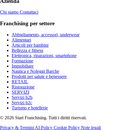
Azienda
Chi siamo
Contattaci
Franchising per settore
Abbigliamento, accessori, underwear
Alimentari
Articoli per bambini
Bellezza e fitness
Elettronica, riparazioni, smartphone
Formazione
Immobiliare
Nautica e Noleggi Barche
Prodotti per salute e benessere
RETAIL
Ristorazione
SERVIZI
Servizi b2b
Servizi b2c
Turismo e hotellerie
© 2026 Start Franchising. Tutti i diritti riservati.
Privacy & Termini
AI Policy
Cookie Policy
Note legali