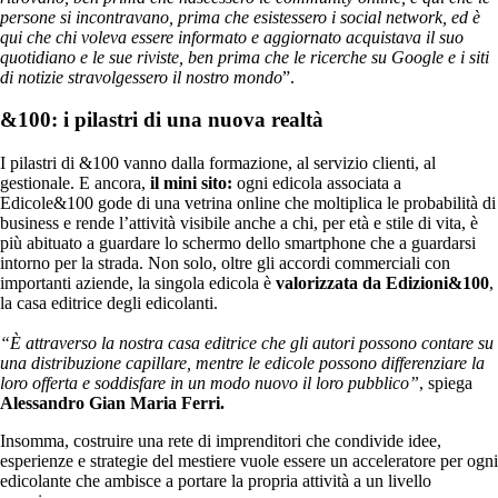
persone si incontravano, prima che esistessero i social network, ed è
qui che chi voleva essere informato e aggiornato acquistava il suo
quotidiano e le sue riviste, ben prima che le ricerche su Google e i siti
di notizie stravolgessero il nostro mondo
”.
&100: i pilastri di una nuova realtà
I pilastri di &100 vanno dalla formazione, al servizio clienti, al
gestionale. E ancora,
il mini sito:
ogni edicola associata a
Edicole&100 gode di una vetrina online che moltiplica le probabilità di
business e rende l’attività visibile anche a chi, per età e stile di vita, è
più abituato a guardare lo schermo dello smartphone che a guardarsi
intorno per la strada. Non solo, oltre gli accordi commerciali con
importanti aziende, la singola edicola è
valorizzata da Edizioni&100
,
la casa editrice degli edicolanti.
“È attraverso la nostra casa editrice che gli autori possono contare su
una distribuzione capillare, mentre le edicole possono differenziare la
loro offerta e soddisfare in un modo nuovo il loro pubblico”
, spiega
Alessandro Gian Maria Ferri.
Insomma, costruire una rete di imprenditori che condivide idee,
esperienze e strategie del mestiere vuole essere un acceleratore per ogni
edicolante che ambisce a portare la propria attività a un livello