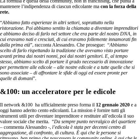
La formula è quella della community, non in franchising, che punta a
mantenere l’indipendenza di ciascun edicolante ma
con la forza della
rete.
“
Abbiamo fatto esperienze in altri settori, soprattutto nella
ristorazione. Poi abbiamo sentito la chiamata a diventare imprenditori
e abbiamo deciso di farlo nel settore che era parte del nostro DNA, in
cui eravamo nati e cresciuti, di cui eravamo follemente innamorati fin
dalla prima età
”, racconta Alessandro. Che prosegue: “
Abbiamo
scelto di farlo rispettando la tradizione che avevamo visto portare
avanti prima dai nostri nonni, poi dai nostri genitori. E, al tempo
stesso, abbiamo scelto di portare il grado necessario di innovazione
per permettere alle edicole – alle nostre edicole e a tutte quelle che si
sono associate – di affrontare le sfide di oggi ed essere pronte per
quelle di domani
”.
&100: un acceleratore per le edicole
Il network &100 ha ufficialmente preso forma il
12 gennaio 2020
e a
oggi hanno aderito cento edicolanti. La mission è fornire tutti gli
strumenti utili per diventare imprenditore e restituire all’edicola il suo
valore sociale che merita. “
Da sempre punto nevralgico del quartiere
– commenta Alessandro -,
l’edicola è stata per decenni centro di
aggregazione, di confronto, di cultura. È qui che le persone si
ritrovano, ben prima che nascessero le community online, è qui che le