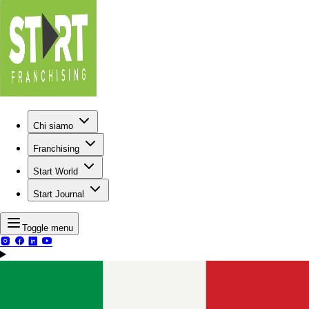
Chi siamo
Franchising
Start World
Start Journal
Toggle menu