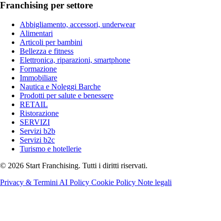
Franchising per settore
Abbigliamento, accessori, underwear
Alimentari
Articoli per bambini
Bellezza e fitness
Elettronica, riparazioni, smartphone
Formazione
Immobiliare
Nautica e Noleggi Barche
Prodotti per salute e benessere
RETAIL
Ristorazione
SERVIZI
Servizi b2b
Servizi b2c
Turismo e hotellerie
© 2026 Start Franchising. Tutti i diritti riservati.
Privacy & Termini
AI Policy
Cookie Policy
Note legali