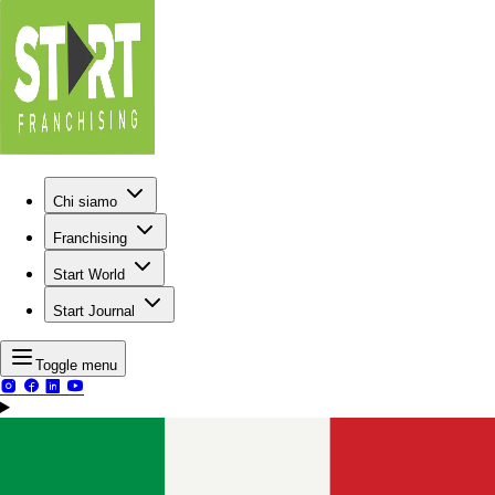
Chi siamo
Franchising
Start World
Start Journal
Toggle menu