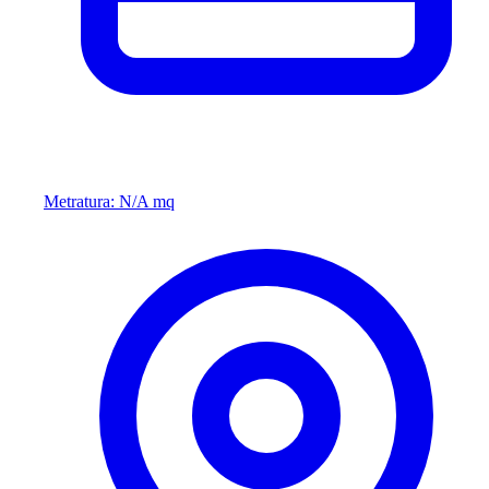
Metratura: N/A mq