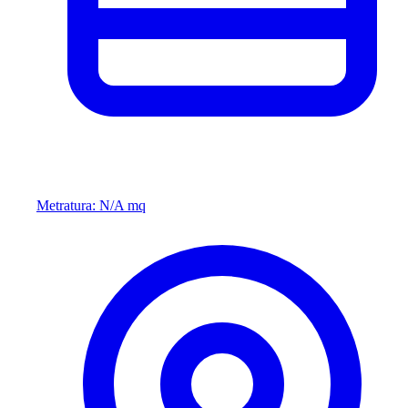
Metratura: N/A mq