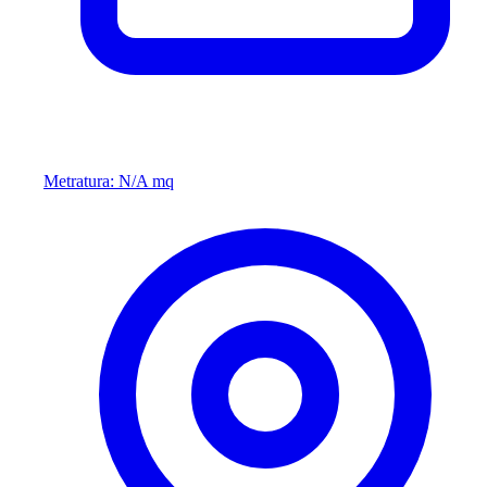
Metratura: N/A mq