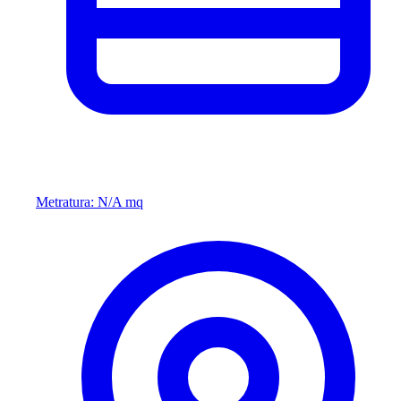
Metratura: N/A mq