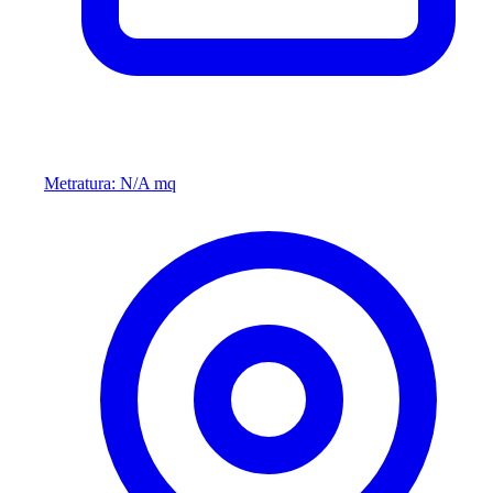
Metratura: N/A mq