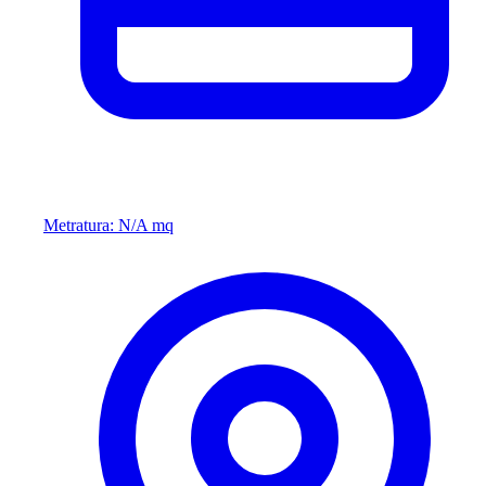
Metratura: N/A mq