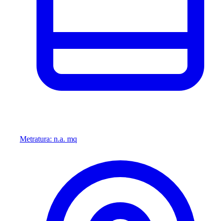
Metratura: n.a. mq