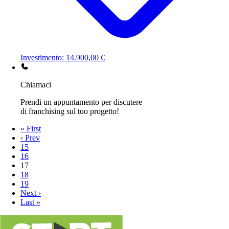
Investimento: 14.900,00 €
Chiamaci
Prendi un appuntamento per discutere
di franchising sul tuo progetto!
« First
‹ Prev
15
16
17
18
19
Next ›
Last »