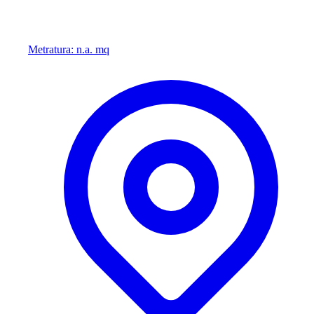
Metratura: n.a. mq