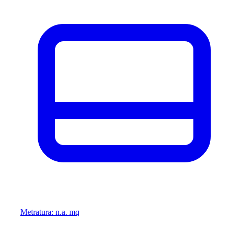
Metratura: n.a. mq