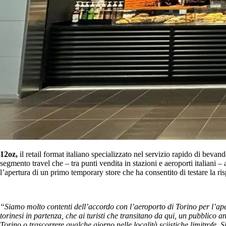
12oz,
il retail format italiano specializzato nel servizio rapido di bev
segmento travel che – tra punti vendita in stazioni e aeroporti italiani –
l’apertura di un primo temporary store che ha consentito di testare la ri
“Siamo molto contenti dell’accordo con l’aeroporto di Torino per l’ap
torinesi in partenza, che ai turisti che transitano da qui, un pubblico an
Torino o trascorrere qualche giorno nelle località sciistiche limitrofe. S