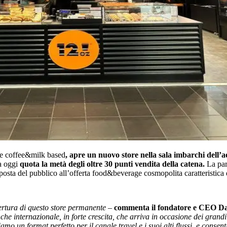
ande coffee&milk based
, apre un nuovo store nella sala imbarchi dell’
 a oggi
quota la metà degli oltre 30 punti vendita della catena.
La par
sposta del pubblico all’offerta food&beverage cosmopolita caratteristica 
ertura di questo store permanente –
commenta il fondatore e CEO D
che internazionale, in forte crescita, che arriva in occasione dei grandi e
iamo un format perfetto per il canale travel e i suoi alti flussi, e consen