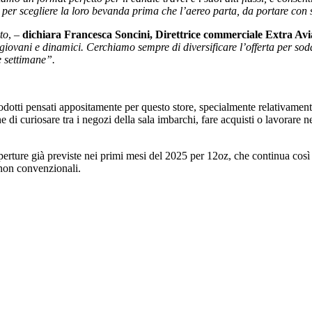
o per scegliere la loro bevanda prima che l’aereo parta, da portare con 
to
, –
dichiara Francesca Soncini, Direttrice commerciale Extra Avi
 giovani e dinamici. Cerchiamo sempre di diversificare l’offerta per soddi
e settimane”.
prodotti pensati appositamente per questo store, specialmente relativamen
ne di curiosare tra i negozi della sala imbarchi, fare acquisti o lavorare n
perture già previste nei primi mesi del 2025 per 12oz, che continua così 
 non convenzionali.