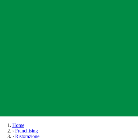
Home
›
Franchising
›
Ristorazione