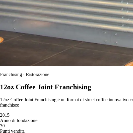
Franchising · Ristorazione
12oz Coffee Joint Franchising
12oz Coffee Joint Franchising è un format di street coffee innovativo co
franchisee
2015
Anno di fondazione
30
Punti vendita