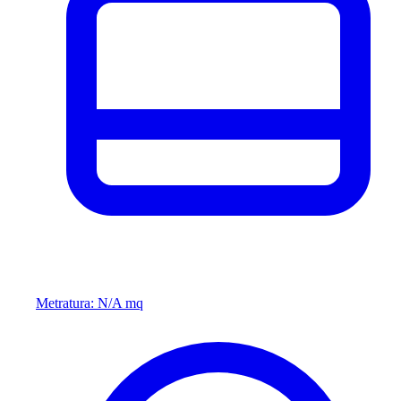
Metratura: N/A mq