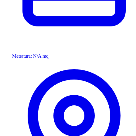
Metratura: N/A mq