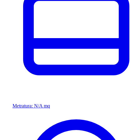
Metratura: N/A mq