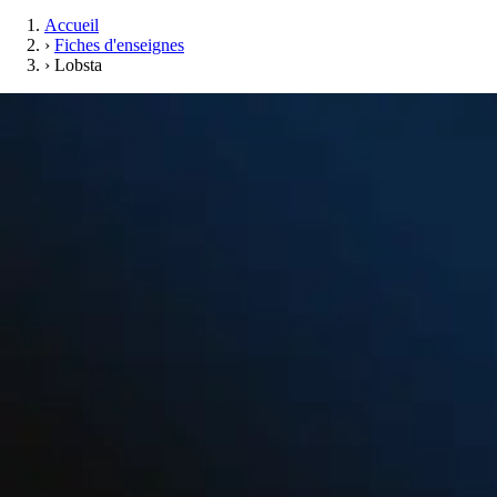
Accueil
›
Fiches d'enseignes
›
Lobsta