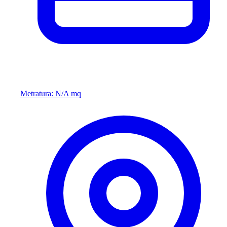
Metratura: N/A mq