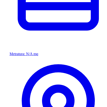
Metratura: N/A mq