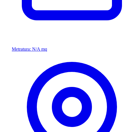
Metratura: N/A mq