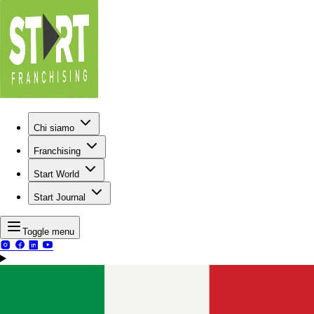
Chi siamo
Franchising
Start World
Start Journal
Toggle menu