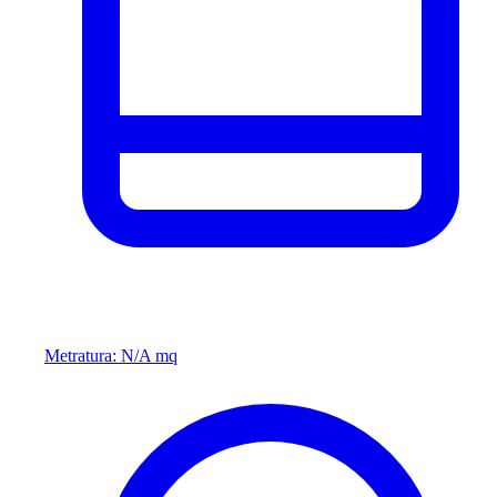
Metratura: N/A mq