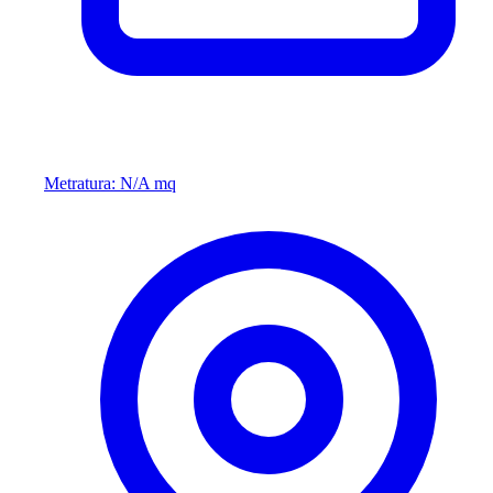
Metratura: N/A mq