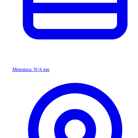
Metratura: N/A mq