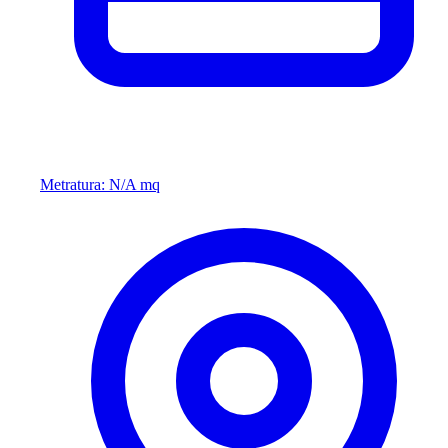
Metratura: N/A mq