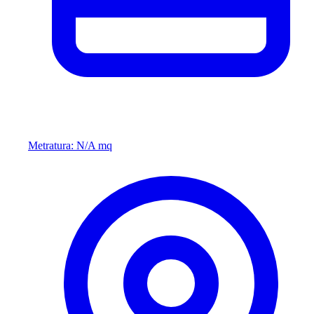
Metratura: N/A mq