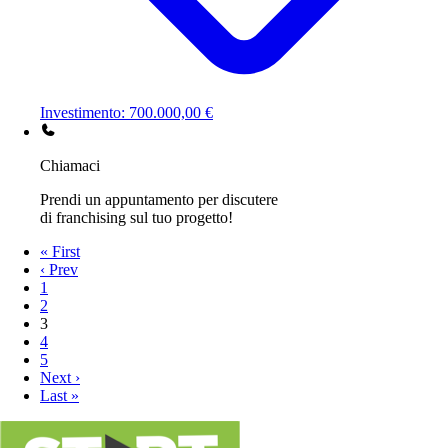
Investimento: 700.000,00 €
Chiamaci
Prendi un appuntamento per discutere
di franchising sul tuo progetto!
« First
‹ Prev
1
2
3
4
5
Next ›
Last »