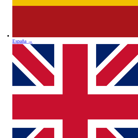
España
→