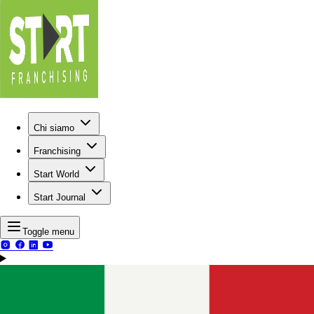
Chi siamo
Franchising
Start World
Start Journal
Toggle menu