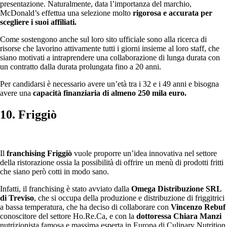
presentazione. Naturalmente, data l’importanza del marchio,
McDonald’s effettua una selezione molto
rigorosa e accurata per
scegliere i suoi affiliati.
Come sostengono anche sul loro sito ufficiale sono alla ricerca di
risorse che lavorino attivamente tutti i giorni insieme al loro staff, che
siano motivati a intraprendere una collaborazione di lunga durata con
un contratto dalla durata prolungata fino a 20 anni.
Per candidarsi è necessario avere un’età tra i 32 e i 49 anni e bisogna
avere una
capacità finanziaria di almeno 250 mila euro.
10. Friggiò
Il
franchising Friggiò
vuole proporre un’idea innovativa nel settore
della ristorazione ossia la possibilità di offrire un menù di prodotti fritti
che siano però cotti in modo sano.
Infatti, il franchising è stato avviato dalla
Omega Distribuzione SRL
di Treviso
, che si occupa della produzione e distribuzione di friggitrici
a bassa temperatura, che ha deciso di collaborare con
Vincenzo Rebuf
conoscitore del settore Ho.Re.Ca, e con la
dottoressa Chiara Manzi
nutrizionista famosa e massima esperta in Europa di Culinary Nutrition