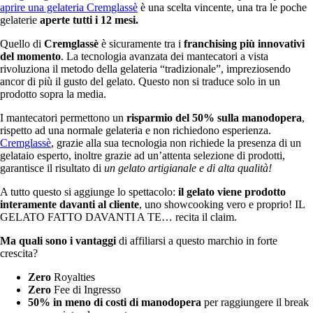
aprire una gelateria Cremglassè
è una scelta vincente, una tra le poche
gelaterie
aperte tutti i 12 mesi.
Quello di
Cremglassè
è sicuramente tra i
franchising più innovativi
del momento
. La tecnologia avanzata dei mantecatori a vista
rivoluziona il metodo della gelateria “tradizionale”, impreziosendo
ancor di più il gusto del gelato. Questo non si traduce solo in un
prodotto sopra la media.
I mantecatori permettono un
risparmio del 50% sulla manodopera
,
rispetto ad una normale gelateria e non richiedono esperienza.
Cremglassè
, grazie alla sua tecnologia non richiede la presenza di un
gelataio esperto, inoltre grazie ad un’attenta selezione di prodotti,
garantisce il risultato di
un gelato artigianale e di alta qualità!
A tutto questo si aggiunge lo spettacolo:
il gelato viene prodotto
interamente davanti al cliente
, uno showcooking vero e proprio! IL
GELATO FATTO DAVANTI A TE… recita il claim.
Ma quali sono i vantaggi
di affiliarsi a questo marchio in forte
crescita?
Zero
Royalties
Zero
Fee di Ingresso
50% in meno di costi di manodopera
per raggiungere il break