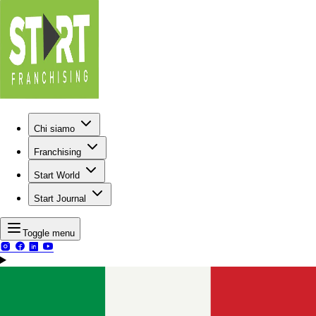
Chi siamo
Franchising
Start World
Start Journal
Toggle menu