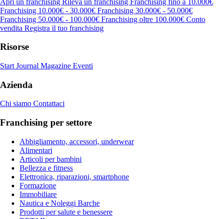
Apri un franchising
Rileva un franchising
Franchising fino a 10.000€
Franchising 10.000€ - 30.000€
Franchising 30.000€ - 50.000€
Franchising 50.000€ - 100.000€
Franchising oltre 100.000€
Conto
vendita
Registra il tuo franchising
Risorse
Start Journal
Magazine
Eventi
Azienda
Chi siamo
Contattaci
Franchising per settore
Abbigliamento, accessori, underwear
Alimentari
Articoli per bambini
Bellezza e fitness
Elettronica, riparazioni, smartphone
Formazione
Immobiliare
Nautica e Noleggi Barche
Prodotti per salute e benessere