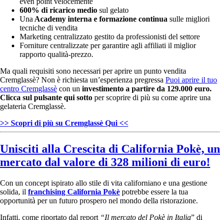
even point velocemente
600% di ricarico medio
sul gelato
Una
Academy interna e formazione continua
sulle migliori
tecniche di vendita
Marketing centralizzato gestito da professionisti del settore
Forniture centralizzate per garantire agli affiliati il miglior
rapporto qualità-prezzo.
Ma quali requisiti sono necessari per aprire un punto vendita
Cremglassè? Non è richiesta un’esperienza pregressa
Puoi aprire il tuo
centro Cremglassè
con un
investimento a partire da 129.000 euro.
Clicca sul pulsante qui sotto
per scoprire di più su come aprire una
gelateria Cremglassè.
>> Scopri di più su Cremglassè Qui <<
Unisciti alla Crescita di California Pokè, un
mercato dal valore di 328 milioni di euro!
Con un concept ispirato allo stile di vita californiano e una gestione
solida, il
franchising California Pokè
potrebbe essere la tua
opportunità per un futuro prospero nel mondo della ristorazione.
Infatti, come riportato dal report
“Il mercato del Pokè in Italia
” di