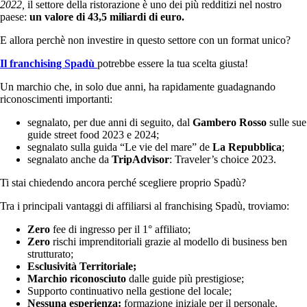
2022,
il settore della ristorazione è uno dei più redditizi nel nostro
paese:
un valore di 43,5 miliardi di euro.
E allora perchè non investire in questo settore con un format unico?
Il franchising Spadù
potrebbe essere la tua scelta giusta!
Un marchio che, in solo due anni, ha rapidamente guadagnando
riconoscimenti importanti:
segnalato, per due anni di seguito, dal
Gambero Rosso
sulle sue
guide street food 2023 e 2024;
segnalato sulla guida “Le vie del mare” de
La Repubblica
;
segnalato anche da
TripAdvisor
: Traveler’s choice 2023.
Ti stai chiedendo ancora perché scegliere proprio Spadù?
Tra i principali vantaggi di affiliarsi al franchising Spadù, troviamo:
Zero
fee di ingresso per il 1° affiliato;
Zero
rischi imprenditoriali grazie al modello di business ben
strutturato;
Esclusività Territoriale;
Marchio riconosciuto
dalle guide più prestigiose;
Supporto continuativo nella gestione del locale;
Nessuna esperienza:
formazione iniziale per il personale.