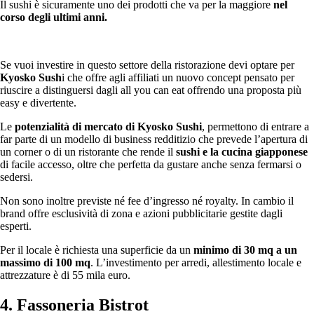
Il sushi è sicuramente uno dei prodotti che va per la maggiore
nel
corso degli ultimi anni.
Se vuoi investire in questo settore della ristorazione devi optare per
Kyosko Sush
i che offre agli affiliati un nuovo concept pensato per
riuscire a distinguersi dagli all you can eat offrendo una proposta più
easy e divertente.
Le
potenzialità di mercato di Kyosko Sushi
, permettono di entrare a
far parte di un modello di business redditizio che prevede l’apertura di
un corner o di un ristorante che rende il
sushi e la cucina giapponese
di facile accesso, oltre che perfetta da gustare anche senza fermarsi o
sedersi.
Non sono inoltre previste né fee d’ingresso né royalty. In cambio il
brand offre esclusività di zona e azioni pubblicitarie gestite dagli
esperti.
Per il locale è richiesta una superficie da un
minimo di 30 mq a un
massimo di 100 mq
. L’investimento per arredi, allestimento locale e
attrezzature è di 55 mila euro.
4. Fassoneria Bistrot